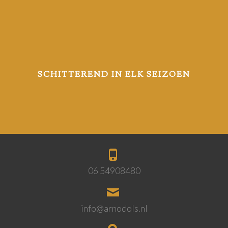
SCHITTEREND IN ELK SEIZOEN
06 54908480
info@arnodols.nl