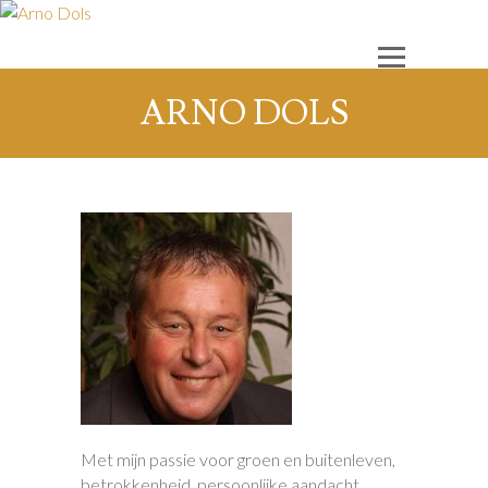
ARNO DOLS
Met mijn passie voor groen en buitenleven,
betrokkenheid, persoonlijke aandacht,