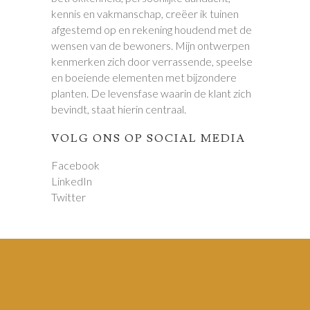
kennis en vakmanschap, creëer ik tuinen
afgestemd op en rekening houdend met de
wensen van de bewoners. Mijn ontwerpen
kenmerken zich door verrassende, speelse
en boeiende elementen met bijzondere
planten. De levensfase waarin de klant zich
bevindt, staat hierin centraal.
VOLG ONS OP SOCIAL MEDIA
Facebook
LinkedIn
Twitter