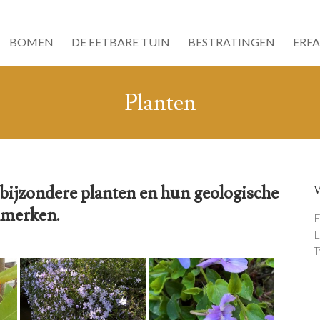
BOMEN
DE EETBARE TUIN
BESTRATINGEN
ERF
Planten
 bijzondere planten en hun geologische
merken.
F
L
T