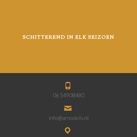
SCHITTEREND IN ELK SEIZOEN
06 54908480
info@arnodols.nl