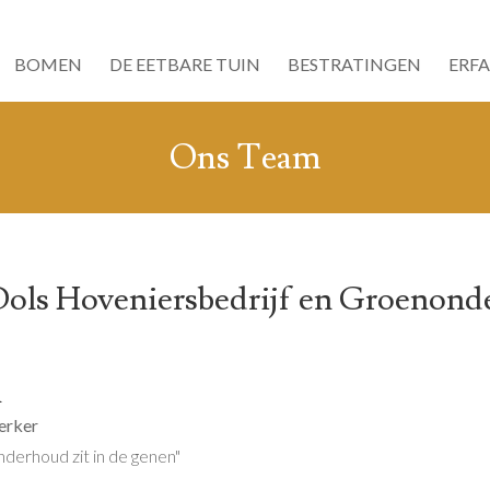
BOMEN
DE EETBARE TUIN
BESTRATINGEN
ERF
Ons Team
ols Hoveniersbedrijf en Groenon
n
erker
derhoud zit in de genen"