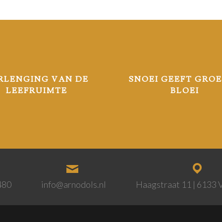
RLENGING VAN DE
SNOEI GEEFT GROE
LEEFRUIMTE
BLOEI
480
info@arnodols.nl
Haagstraat 11 | 6133 V