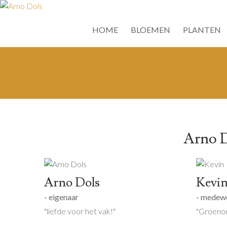
HOME
BLOEMEN
PLANTEN
Arno D
Arno Dols
Kevi
- eigenaar
- medew
"liefde voor het vak!"
"Groenon