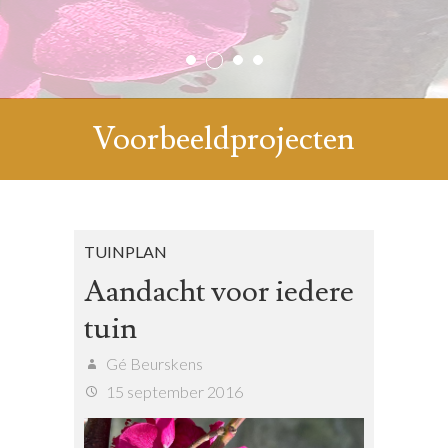
2
1
3
4
Voorbeeldprojecten
TUINPLAN
Aandacht voor iedere
tuin
Gé Beurskens
15 september 2016