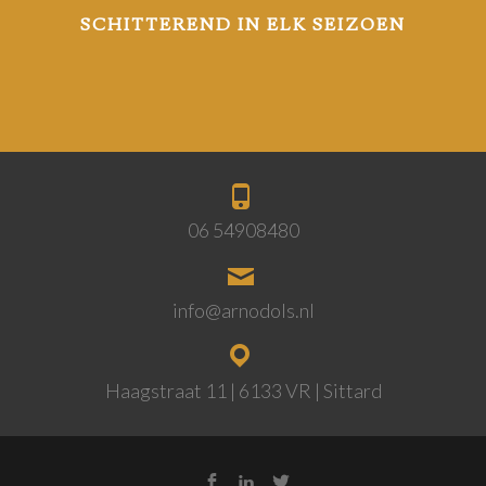
SCHITTEREND IN ELK SEIZOEN
06 54908480
info@arnodols.nl
Haagstraat 11 | 6133 VR | Sittard
Facebook
LinkedIn
Twitter