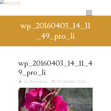
wp_20160403_14_11
_49_pro_li
wp_20160403_14_11_4
9_pro_li
Gé Beurskens
10 oktober 2016